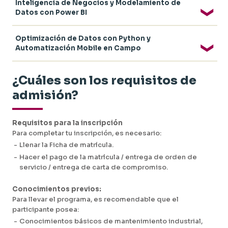
-
Arquitectura de Datos y Procedimientos de
Inteligencia de Negocios y Modelamiento de
Extracción en SAP PM
Datos con Power BI
-
Limpieza de Datos (Data Cleaning) y
Estandarización de Registros de Mantenimiento
-
Consolidación e Integración de Fuentes de
-
Modelado y Conectividad Inicial en Power Query
Optimización de Datos con Python y
Datos de Mantenimiento
-
Power Pivot para el Análisis de los Datos de
Automatización Mobile en Campo
-
Análisis Exploratorio de Activos y Detección de
Mantenimiento
Desviaciones Operativas
-
Utilización y Modificación de Archivos Pbix
-
Uso de IA para la Interpretación de Reportes y
(Power BI Desktop)
-
Utilización de Python en Power BI para el Análisis
¿Cuáles son los requisitos de
Diagnósticos Técnicos
de Datos de Mantenimiento
-
Actualización de Datos y Conectividad de
Reportes de Mantenimiento
-
Procesamiento y Limpieza de Datos de
admisión?
Mantenimiento con Python
-
Automatización y Generación de Reportes
Técnicos con Python
Requisitos para la inscripción
-
Digitalización de Inspecciones en Campo con
Microsoft Power Apps
Para completar tu inscripción, es necesario:
-
Gestión de Alertas y Reportes Móviles
-
Llenar la Ficha de matrícula.
-
Hacer el pago de la matrícula / entrega de orden de
servicio / entrega de carta de compromiso.
Conocimientos previos:
Para llevar el programa, es recomendable que el
participante posea:
-
Conocimientos básicos de mantenimiento industrial,