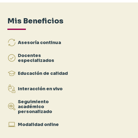
Volcan Compañía Minera, e industrial como
Pluspetrol Pisco. Cuenta con un diplomado
internacional en Ingeniería de Mantenimiento, así
como en Análisis de Falla en Componentes
Mis Beneficios
Mecánicos por la PUCP. Tiene conocimientos en ERP
SAP Módulo PM (Mantenimiento), @RISK, Minitab y
Crystal Ball. Actualmente labora como consultor de
Data Science aplicada a las estrategias de
Asesoría continua
mantenimiento enfocadas en la optimización de
procesos y costos con ayuda de la IA.
Docentes
especializados
Educación de calidad
Interacción en vivo
Seguimiento
académico
personalizado
Modalidad online