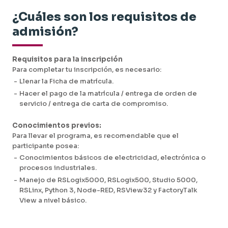
-
Proyecto de señales digitales (on / off) e
-
Proyecto final de PLC: integración de señales
¿Cuáles son los requisitos de
integración al sistema de supervisión.
discretas, análogas y analíticas.
-
Visualización de Mantenimiento Predictivo:
-
Implementación de una arquitectura IIoT
admisión?
Dashboards que muestran alertas tempranas y
completa: Sensor -> PLC -> Cloud/Python ->
estado SIL de los lazos de control.
SCADA.
-
Diseño de interfaces HMI (ISA 101) asistido por
IA para visualización clara de alarmas críticas.
Requisitos para la inscripción
Para completar tu inscripción, es necesario:
-
Llenar la Ficha de matrícula.
-
Hacer el pago de la matrícula / entrega de orden de
servicio / entrega de carta de compromiso.
Conocimientos previos:
Para llevar el programa, es recomendable que el
participante posea:
-
Conocimientos básicos de electricidad, electrónica o
procesos industriales.
-
Manejo de RSLogix5000, RSLogix500, Studio 5000,
RSLinx, Python 3, Node-RED, RSView32 y FactoryTalk
View a nivel básico.