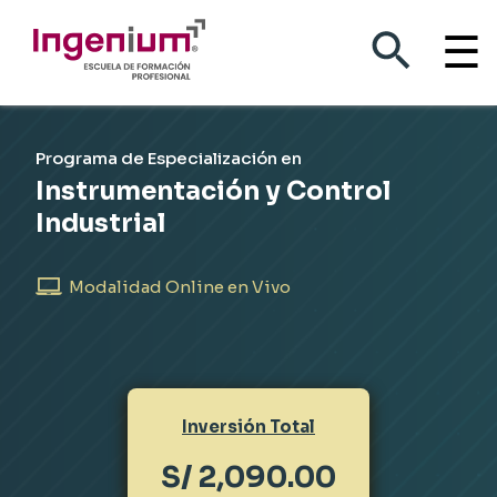
☰
Instrumentación y Control
Programa de Especialización en
Instrumentación y Control
Industrial
Industrial
Modalidad Online en Vivo
Inversión Total
S/ 2,090.00