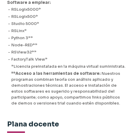
Software a emplear:
-
RSLogix5000*
-
RSLogix500*
-
Studio 5000*
-
RSLinx*
-
Python 3**
-
Node-RED**
-
RSView32**
-
FactoryTalk View*
*Licencia preinstalada en la máquina virtual suministrata.
**Acceso a las herramientas de software:
Nuestros
programas combinan teoría con análisis aplicado y
demostraciones técnicas. El acceso e instalación de
estos softwares es sugerido y responsabilidad del
participante; como apoyo, compartimos links públicos
de demos o versiones trial cuando estén disponibles.
Plana docente