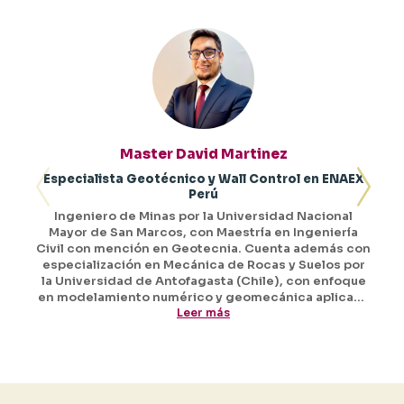
Master David Martinez
Especialista Geotécnico y Wall Control en ENAEX
Perú
Ingeniero de Minas por la Universidad Nacional
Mayor de San Marcos, con Maestría en Ingeniería
Civil con mención en Geotecnia. Cuenta además con
especialización en Mecánica de Rocas y Suelos por
la Universidad de Antofagasta (Chile), con enfoque
en modelamiento numérico y geomecánica aplicada
a minería. Con más de 10 años de experiencia en
Leer más
geomecánica y geotecnia, ha ocupado cargos como
Especialista Geotécnico y Wall Control en ENAEX
Perú, Ingeniero de Caracterización en GEOBLAST –
Las Bambas, e Ingeniero Geomecánico en Cía.
Minera Santa Luisa y Casapalca. Ha liderado