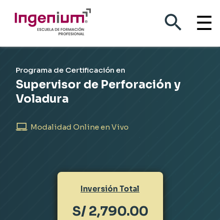
☰
Supervisor de Perforación y
Programa de Certificación en
Supervisor de Perforación y
Voladura
Voladura
Modalidad Online en Vivo
Inversión Total
S/ 2,790.00