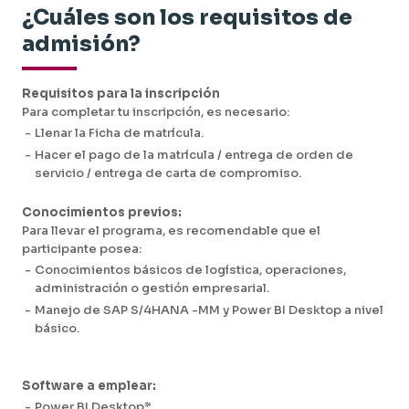
-
Integración del planeamiento de demanda,
-
Análisis de desviaciones y causas raíz.
¿Cuáles son los requisitos de
inventarios y abastecimiento.
-
Alertas y seguimiento del desempeño logístico.
-
Integración del planeamiento de distribución y
admisión?
-
Uso de IA para generación de insights
servicio al cliente.
ejecutivos.
-
Identificación y gestión de riesgos logísticos.
-
Enfoque de sostenibilidad en el planeamiento
Requisitos para la inscripción
logístico.
Para completar tu inscripción, es necesario:
-
Uso transversal de IA en la toma de decisiones.
-
Presentación y sustentación ejecutiva del plan
-
Llenar la Ficha de matrícula.
logístico integral.
-
Hacer el pago de la matrícula / entrega de orden de
servicio / entrega de carta de compromiso.
Conocimientos previos:
Para llevar el programa, es recomendable que el
participante posea:
-
Conocimientos básicos de logística, operaciones,
administración o gestión empresarial.
-
Manejo de SAP S/4HANA -MM y Power BI Desktop a nivel
básico.
Software a emplear:
-
Power BI Desktop*